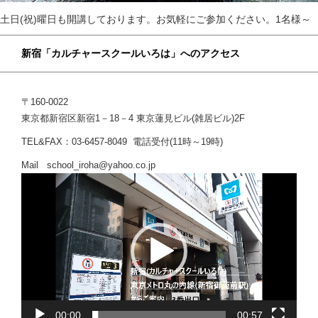
土日(祝)曜日も開講しております。お気軽にご参加ください。1名様～
新宿「カルチャースクールいろは」へのアクセス
〒160-0022
東京都新宿区新宿1－18－4 東京蓮見ビル(雑居ビル)2F
TEL&FAX：03-6457-8049 電話受付(11時～19時)
Mail school_iroha@yahoo.co.jp
動
画
プ
レ
ー
ヤ
ー
00:00
00:57