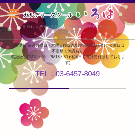
新宿 (カルチャースクールいろは) 苔玉・苔テラリウム・
苔盆栽教室
◇休講日 毎週月曜日・木曜日(第2週及び第4週は休講)・金曜日は
不定期で休講あり
電話受付 PM12：00～PM18：30 (休講日も電話受付はしておりま
す)
TEL：03-6457-8049
コンテンツに移動